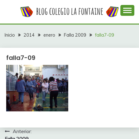
Saltar
al
contenido
Web con contenidos información y actividades del
COLEGIO LA
colegio La Fontaine
FONTAINE
Inicio
2014
enero
Falla 2009
falla7-09
falla7-09
Navegación
Anterior:
Falla 2009