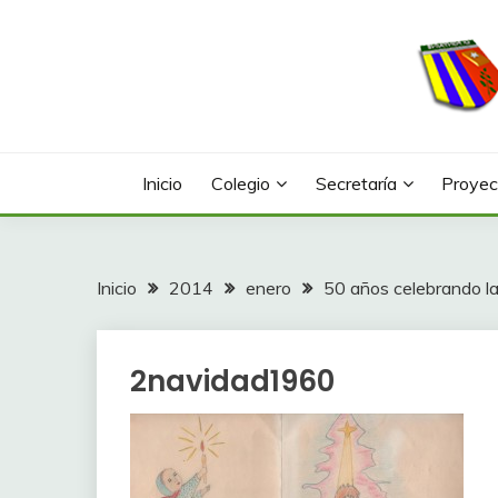
Saltar
al
contenido
Web con contenidos información y actividades del
COLEGIO LA FONTA
Inicio
Colegio
Secretaría
Proyec
Inicio
2014
enero
50 años celebrando l
2navidad1960