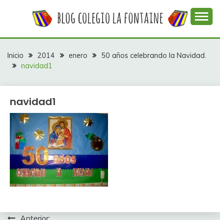
Saltar
al
contenido
Web con contenidos información y actividades del
COLEGIO LA
colegio La Fontaine
FONTAINE
Inicio
2014
enero
50 años celebrando la Navidad.
navidad1
navidad1
Anterior: