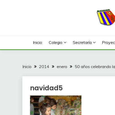
Saltar
al
contenido
Web con contenidos información y actividades del
COLEGIO LA FONTA
Inicio
Colegio
Secretaría
Proyec
Inicio
2014
enero
50 años celebrando l
navidad5