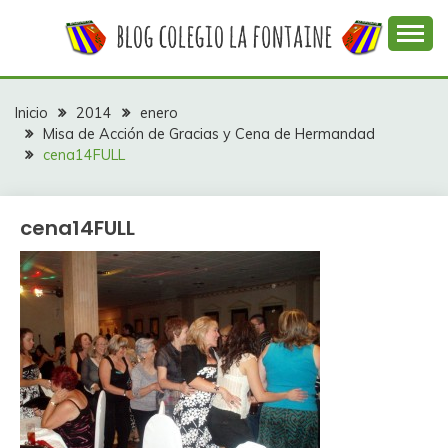
Saltar
al
contenido
Web con contenidos información y actividades del
COLEGIO LA
colegio La Fontaine
FONTAINE
Inicio
2014
enero
Misa de Acción de Gracias y Cena de Hermandad
cena14FULL
cena14FULL