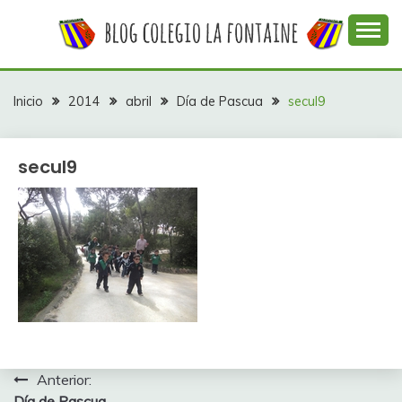
Saltar
al
contenido
Web con contenidos información y actividades del
COLEGIO LA
colegio La Fontaine
FONTAINE
Inicio
2014
abril
Día de Pascua
secul9
secul9
Navegación
Anterior:
Día de Pascua