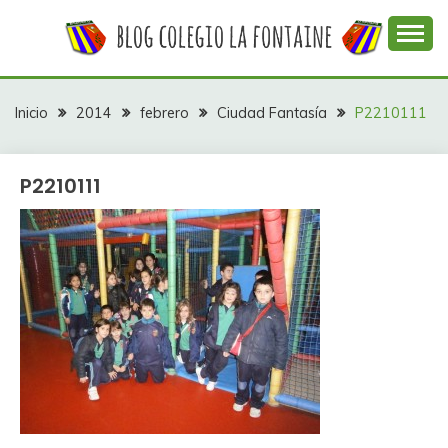
Saltar
al
contenido
Web con contenidos información y actividades del
COLEGIO LA
colegio La Fontaine
FONTAINE
Inicio
2014
febrero
Ciudad Fantasía
P2210111
P2210111