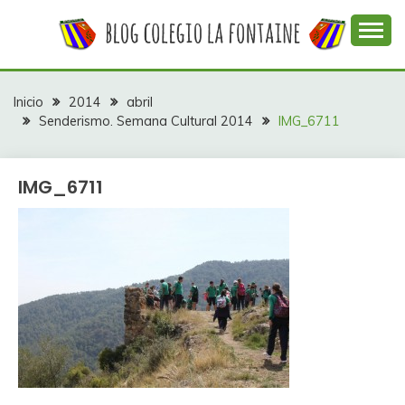
Saltar
al
contenido
Web con contenidos información y actividades del
COLEGIO LA
colegio La Fontaine
FONTAINE
Inicio
2014
abril
Senderismo. Semana Cultural 2014
IMG_6711
IMG_6711