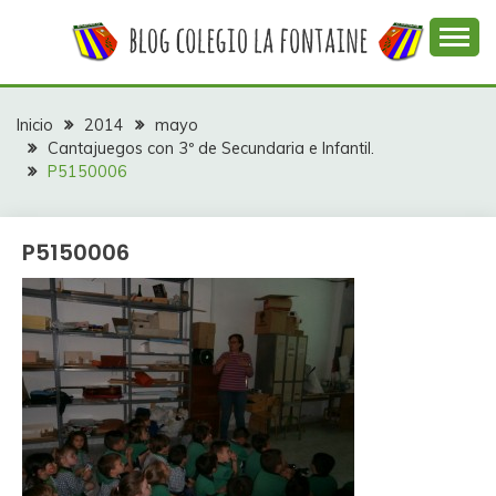
Saltar
al
contenido
Web con contenidos información y actividades del
COLEGIO LA
colegio La Fontaine
FONTAINE
Inicio
2014
mayo
Cantajuegos con 3º de Secundaria e Infantil.
P5150006
P5150006