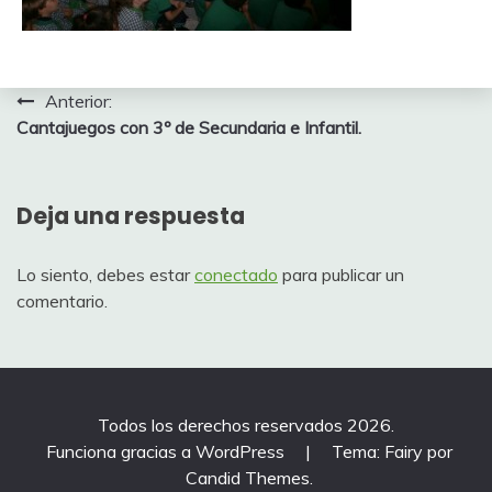
Navegación
Anterior:
Cantajuegos con 3º de Secundaria e Infantil.
de
entradas
Deja una respuesta
Lo siento, debes estar
conectado
para publicar un
comentario.
Todos los derechos reservados 2026.
Funciona gracias a WordPress
|
Tema: Fairy por
Candid Themes
.