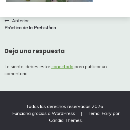
Navegación
Anterior:
Pràctica de la Prehistòria.
de
entradas
Deja una respuesta
Lo siento, debes estar
conectado
para publicar un
comentario.
Todos los derechos reservados 2026.
Funciona gracias a WordPress
|
Tema: Fairy por
Candid Themes
.