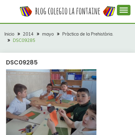
Saltar
al
contenido
Web con contenidos información y actividades del
COLEGIO LA
colegio La Fontaine
FONTAINE
Inicio
2014
mayo
Pràctica de la Prehistòria.
DSC09285
DSC09285