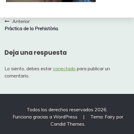
Navegación
Anterior:
Pràctica de la Prehistòria.
de
entradas
Deja una respuesta
Lo siento, debes estar
conectado
para publicar un
comentario.
Todos los derechos reservados 2026.
Funciona gracias a WordPress
|
Tema: Fairy por
Candid Themes
.