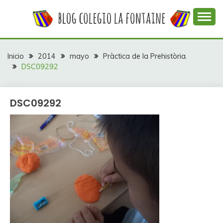
Saltar
al
contenido
Web con contenidos información y actividades del
COLEGIO LA
colegio La Fontaine
FONTAINE
Inicio
2014
mayo
Pràctica de la Prehistòria.
DSC09292
DSC09292