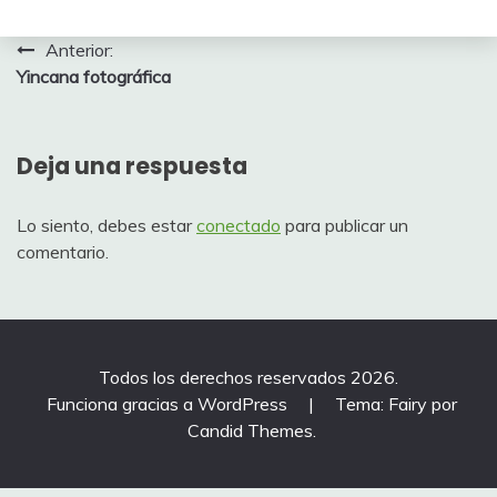
Navegación
Anterior:
Yincana fotográfica
de
entradas
Deja una respuesta
Lo siento, debes estar
conectado
para publicar un
comentario.
Todos los derechos reservados 2026.
Funciona gracias a WordPress
|
Tema: Fairy por
Candid Themes
.