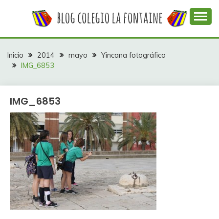
Saltar
al
contenido
Web con contenidos información y actividades del
COLEGIO LA
colegio La Fontaine
FONTAINE
Inicio
2014
mayo
Yincana fotográfica
IMG_6853
IMG_6853