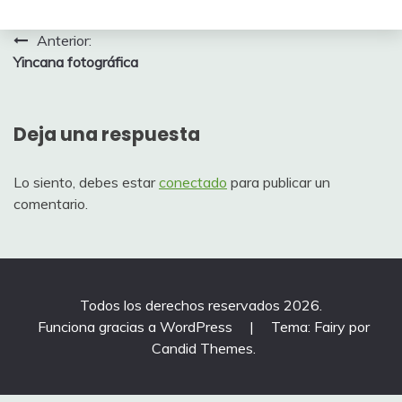
Navegación
Anterior:
Yincana fotográfica
de
entradas
Deja una respuesta
Lo siento, debes estar
conectado
para publicar un
comentario.
Todos los derechos reservados 2026.
Funciona gracias a WordPress
|
Tema: Fairy por
Candid Themes
.