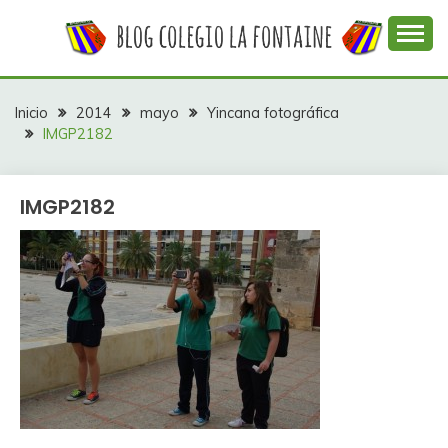
Saltar
al
contenido
Web con contenidos información y actividades del
COLEGIO LA
colegio La Fontaine
FONTAINE
Inicio
2014
mayo
Yincana fotográfica
IMGP2182
IMGP2182