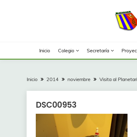
Saltar
al
contenido
Web con contenidos información y actividades del
COLEGIO LA FONTA
Inicio
Colegio
Secretaría
Proyec
Inicio
2014
noviembre
Visita al Planeta
DSC00953