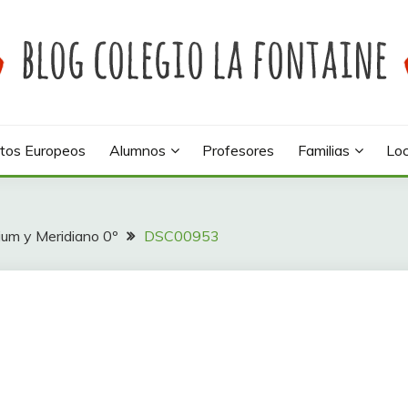
 colegio La Fontaine
INE
tos Europeos
Alumnos
Profesores
Familias
Loc
rium y Meridiano 0º
DSC00953