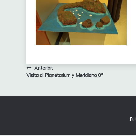
Navegación
Anterior:
Visita al Planetarium y Meridiano 0º
de
entradas
Fu