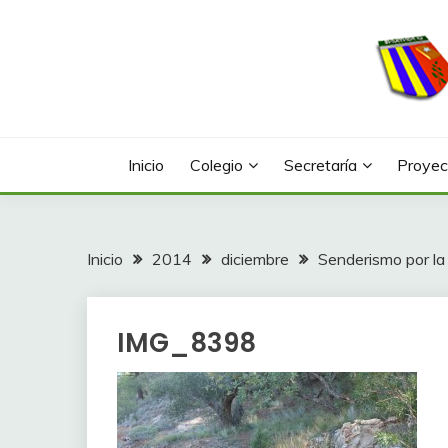
Saltar
al
contenido
Web con contenidos información y actividades del
COLEGIO LA FONTA
Inicio
Colegio
Secretaría
Proyec
Inicio
2014
diciembre
Senderismo por la
IMG_8398