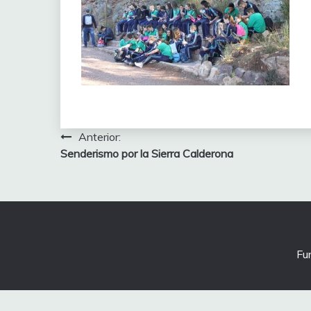
Navegación
Anterior:
Senderismo por la Sierra Calderona
de
entradas
Fu