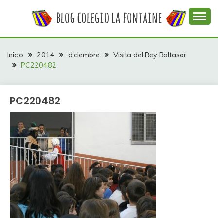
Saltar
al
contenido
Web con contenidos información y actividades del
COLEGIO LA
colegio La Fontaine
FONTAINE
Inicio
2014
diciembre
Visita del Rey Baltasar
PC220482
PC220482