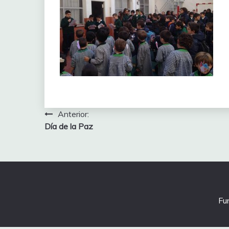
Navegación
Anterior:
Día de la Paz
de
entradas
Fu