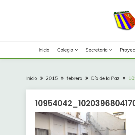
Saltar
al
contenido
Web con contenidos información y actividades del
COLEGIO LA FONTA
Inicio
Colegio
Secretaría
Proyec
Inicio
2015
febrero
Día de la Paz
10
10954042_10203968041