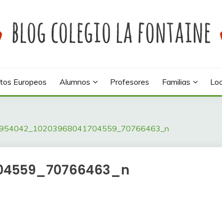
 colegio La Fontaine
INE
tos Europeos
Alumnos
Profesores
Familias
Loc
954042_10203968041704559_70766463_n
704559_70766463_n