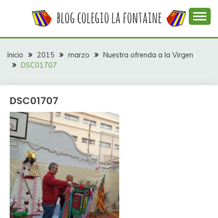
Saltar
al
contenido
Web con contenidos información y actividades del
COLEGIO LA
colegio La Fontaine
FONTAINE
Inicio
2015
marzo
Nuestra ofrenda a la Virgen
DSC01707
DSC01707