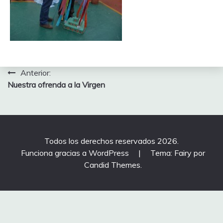
Navegación
Anterior:
Nuestra ofrenda a la Virgen
de
entradas
Todos los derechos reservados 2026.
Funciona gracias a WordPress
|
Tema: Fairy por
Candid Themes
.