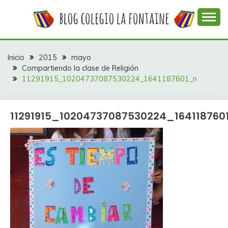
Saltar
al
contenido
Web con contenidos información y actividades del
COLEGIO LA
colegio La Fontaine
FONTAINE
Inicio
2015
mayo
Compartiendo la clase de Religión
11291915_10204737087530224_1641187601_n
11291915_10204737087530224_164118760