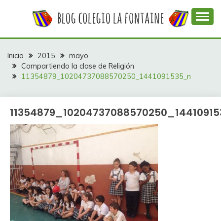
Saltar
al
contenido
Web con contenidos información y actividades del
COLEGIO LA
colegio La Fontaine
FONTAINE
Inicio
2015
mayo
Compartiendo la clase de Religión
11354879_10204737088570250_1441091535_n
11354879_10204737088570250_1441091