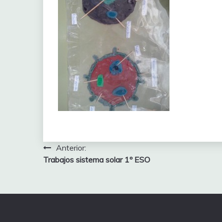
Navegación
Anterior:
Trabajos sistema solar 1º ESO
de
entradas