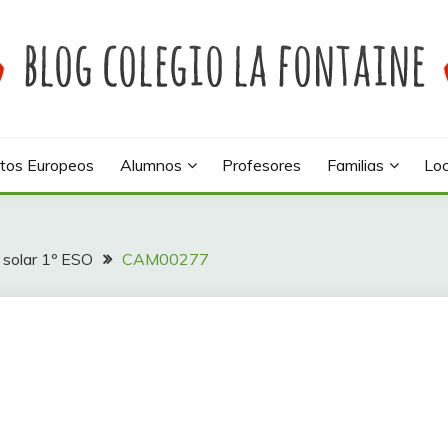
 colegio La Fontaine
INE
tos Europeos
Alumnos
Profesores
Familias
Loc
 solar 1º ESO
CAM00277