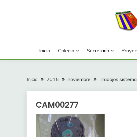
Saltar
al
contenido
Web con contenidos información y actividades del
COLEGIO LA FONTA
Inicio
Colegio
Secretaría
Proyec
Inicio
2015
noviembre
Trabajos sistema
CAM00277