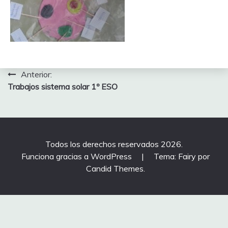
Navegación
Anterior:
Trabajos sistema solar 1º ESO
de
entradas
Todos los derechos reservados 2026.
Funciona gracias a WordPress
|
Tema: Fairy por
Candid Themes
.