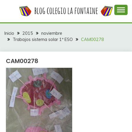
Saltar
al
contenido
Web con contenidos información y actividades del
COLEGIO LA
colegio La Fontaine
FONTAINE
Inicio
2015
noviembre
Trabajos sistema solar 1º ESO
CAM00278
CAM00278