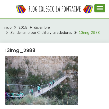
Saltar
al
contenido
Web con contenidos información y actividades del
COLEGIO LA
colegio La Fontaine
FONTAINE
Inicio
2015
diciembre
Senderismo por Chulilla y alrededores
13img_2988
13img_2988