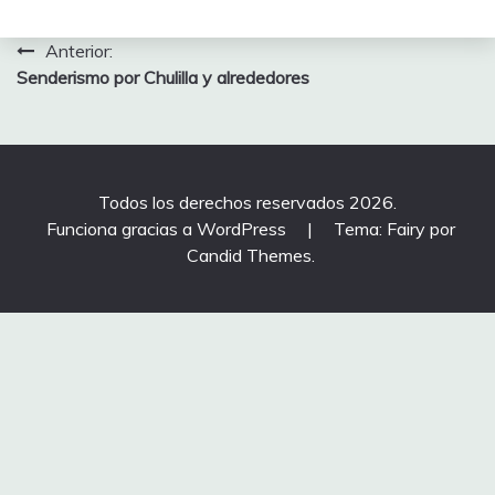
Navegación
Anterior:
Senderismo por Chulilla y alrededores
de
entradas
Todos los derechos reservados 2026.
Funciona gracias a WordPress
|
Tema: Fairy por
Candid Themes
.