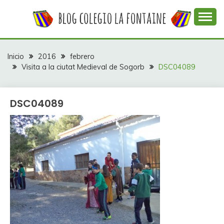
Saltar
al
contenido
Web con contenidos información y actividades del
COLEGIO LA
colegio La Fontaine
FONTAINE
Inicio
2016
febrero
Visita a la ciutat Medieval de Sogorb
DSC04089
DSC04089