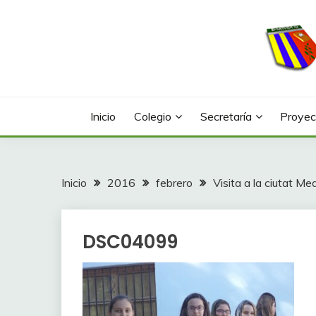
Saltar
al
contenido
Web con contenidos información y actividades del
COLEGIO LA FONTA
Inicio
Colegio
Secretaría
Proyec
Inicio
2016
febrero
Visita a la ciutat M
DSC04099