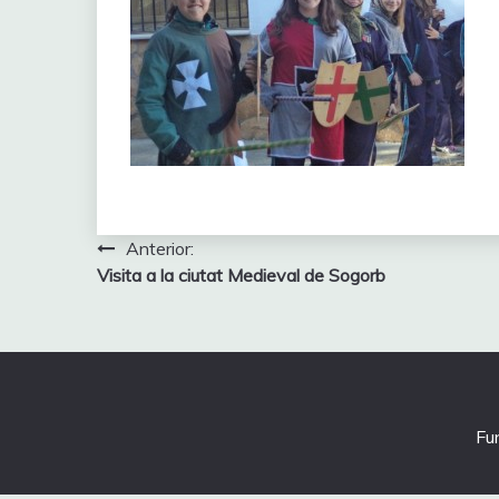
Navegación
Anterior:
Visita a la ciutat Medieval de Sogorb
de
entradas
Fu