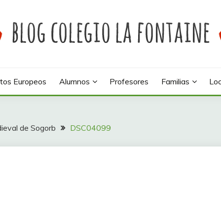
 colegio La Fontaine
INE
tos Europeos
Alumnos
Profesores
Familias
Loc
edieval de Sogorb
DSC04099