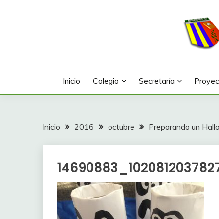
Saltar
al
contenido
Web con contenidos información y actividades del
COLEGIO LA FONTA
Inicio
Colegio
Secretaría
Proyec
Inicio
2016
octubre
Preparando un Hall
14690883_102081203782