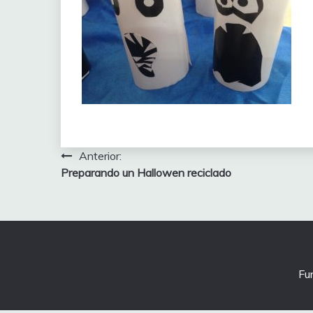
Navegación
Anterior:
Preparando un Hallowen reciclado
de
entradas
Fu