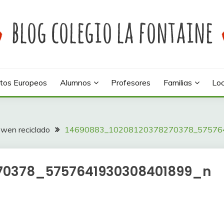
 colegio La Fontaine
INE
tos Europeos
Alumnos
Profesores
Familias
Loc
owen reciclado
14690883_10208120378270378_57576
70378_5757641930308401899_n