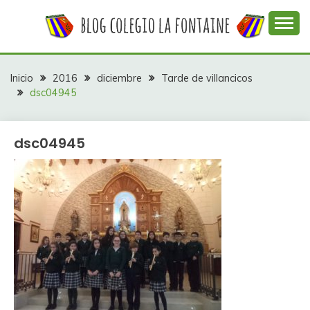
Saltar
al
contenido
Web con contenidos información y actividades del
COLEGIO LA
colegio La Fontaine
FONTAINE
Inicio
2016
diciembre
Tarde de villancicos
dsc04945
dsc04945