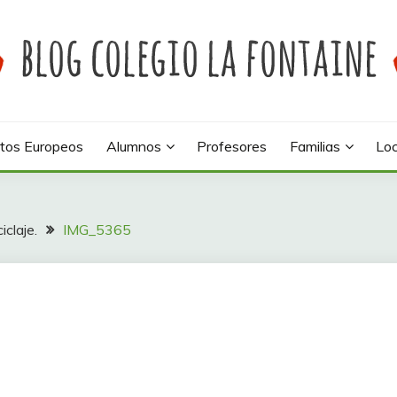
 colegio La Fontaine
INE
tos Europeos
Alumnos
Profesores
Familias
Loc
iclaje.
IMG_5365