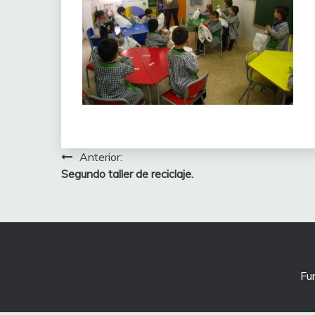
Navegación
Anterior:
Segundo taller de reciclaje.
de
entradas
Fu