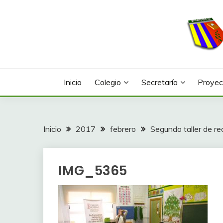
Saltar
al
contenido
Web con contenidos información y actividades del
COLEGIO LA FONTA
Inicio
Colegio
Secretaría
Proyec
Inicio
2017
febrero
Segundo taller de rec
IMG_5365