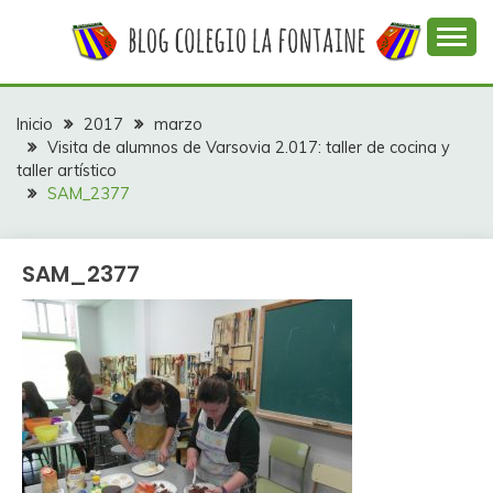
Saltar
al
contenido
Web con contenidos información y actividades del
COLEGIO LA
colegio La Fontaine
FONTAINE
Inicio
2017
marzo
Visita de alumnos de Varsovia 2.017: taller de cocina y
taller artístico
SAM_2377
SAM_2377