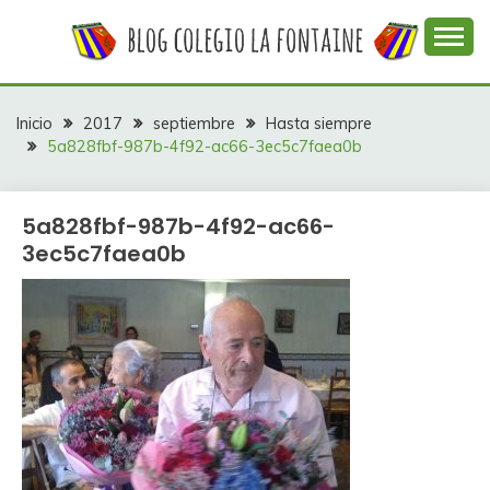
Saltar
al
contenido
Web con contenidos información y actividades del
COLEGIO LA
colegio La Fontaine
FONTAINE
Inicio
2017
septiembre
Hasta siempre
5a828fbf-987b-4f92-ac66-3ec5c7faea0b
5a828fbf-987b-4f92-ac66-
3ec5c7faea0b