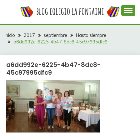
Saltar
al
contenido
Web con contenidos información y actividades del
COLEGIO LA
colegio La Fontaine
FONTAINE
Inicio
2017
septiembre
Hasta siempre
a6dd992e-6225-4b47-8dc8-45c97995dfc9
a6dd992e-6225-4b47-8dc8-
45c97995dfc9