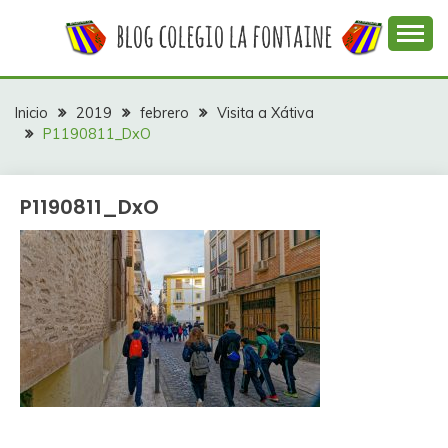
Saltar
al
contenido
Web con contenidos información y actividades del
COLEGIO LA
colegio La Fontaine
FONTAINE
Inicio
2019
febrero
Visita a Xátiva
P1190811_DxO
P1190811_DxO