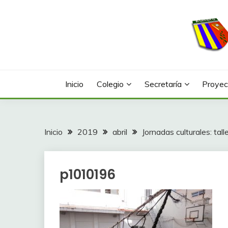
Saltar
al
contenido
Web con contenidos información y actividades del
COLEGIO LA FONTA
Inicio
Colegio
Secretaría
Proyec
Inicio
2019
abril
Jornadas culturales: tall
p1010196