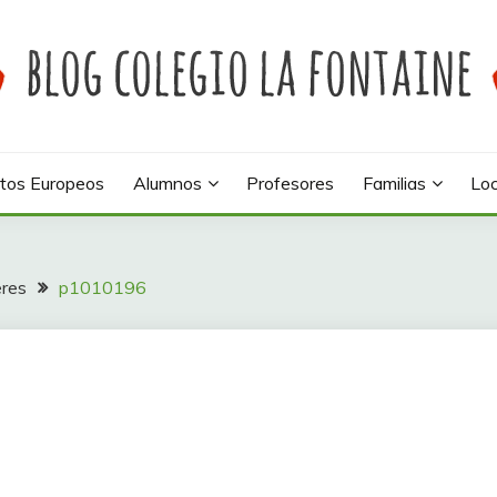
 colegio La Fontaine
INE
tos Europeos
Alumnos
Profesores
Familias
Loc
eres
p1010196