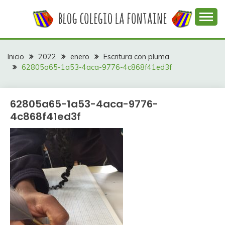
Saltar
al
contenido
Web con contenidos información y actividades del
COLEGIO LA
colegio La Fontaine
FONTAINE
Inicio
2022
enero
Escritura con pluma
62805a65-1a53-4aca-9776-4c868f41ed3f
62805a65-1a53-4aca-9776-
4c868f41ed3f