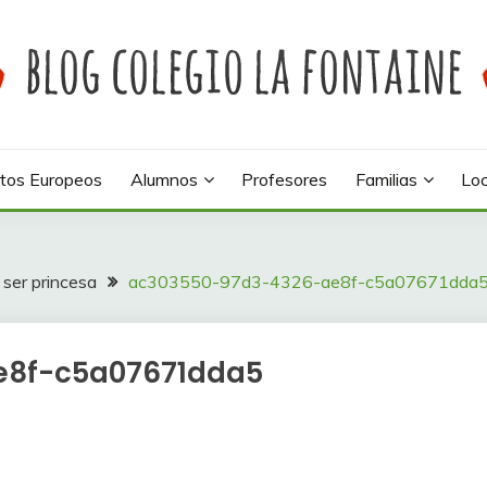
 colegio La Fontaine
INE
tos Europeos
Alumnos
Profesores
Familias
Loc
 ser princesa
ac303550-97d3-4326-ae8f-c5a07671dda
e8f-c5a07671dda5