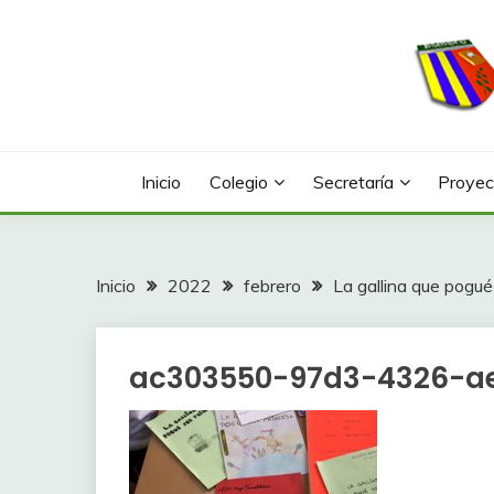
Saltar
al
contenido
Web con contenidos información y actividades del
COLEGIO LA FONTA
Inicio
Colegio
Secretaría
Proyec
Inicio
2022
febrero
La gallina que pogué
ac303550-97d3-4326-a