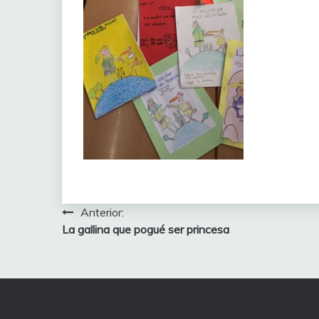
Navegación
Anterior:
La gallina que pogué ser princesa
de
entradas