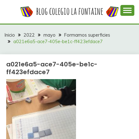
Saltar
al
contenido
Web con contenidos información y actividades del
COLEGIO LA
colegio La Fontaine
FONTAINE
Inicio
2022
mayo
Formamos superficies
a021e6a5-ace7-405e-be1c-ff423efdace7
a021e6a5-ace7-405e-be1c-
ff423efdace7