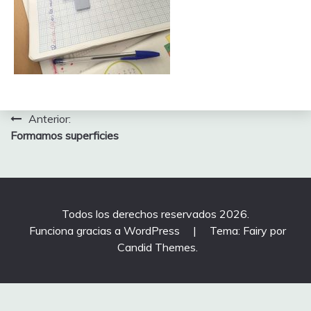
Navegación
Anterior:
Formamos superficies
de
entradas
Todos los derechos reservados 2026.
Funciona gracias a WordPress
|
Tema: Fairy por
Candid Themes
.