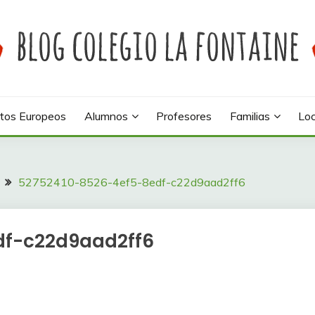
 colegio La Fontaine
INE
tos Europeos
Alumnos
Profesores
Familias
Loc
52752410-8526-4ef5-8edf-c22d9aad2ff6
df-c22d9aad2ff6