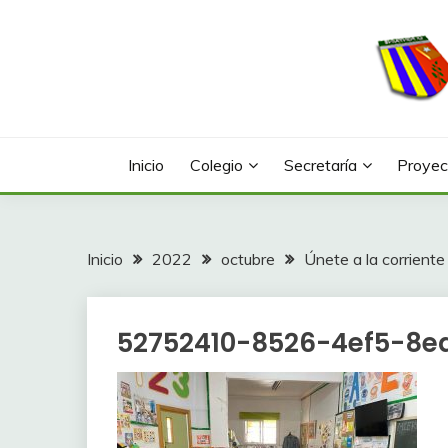
Saltar
al
contenido
Web con contenidos información y actividades del
COLEGIO LA FONTA
Inicio
Colegio
Secretaría
Proyec
Inicio
2022
octubre
Únete a la corriente
52752410-8526-4ef5-8e