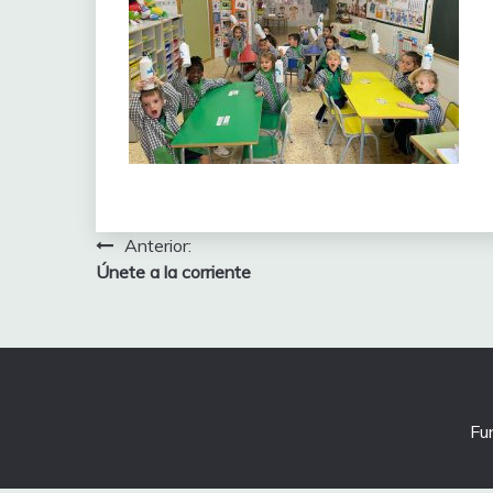
Navegación
Anterior:
Únete a la corriente
de
entradas
Fu