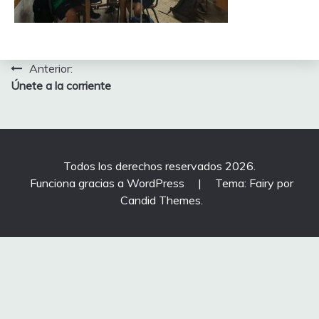
Navegación
Anterior:
Únete a la corriente
de
entradas
Todos los derechos reservados 2026.
Funciona gracias a WordPress
|
Tema: Fairy por
Candid Themes
.