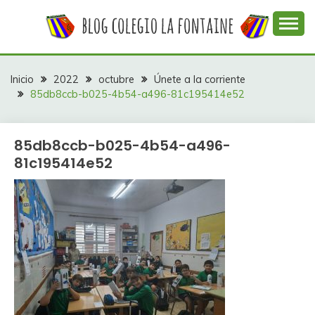
Saltar
al
contenido
Web con contenidos información y actividades del
COLEGIO LA
colegio La Fontaine
FONTAINE
Inicio
2022
octubre
Únete a la corriente
85db8ccb-b025-4b54-a496-81c195414e52
85db8ccb-b025-4b54-a496-
81c195414e52