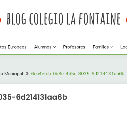
 colegio La Fontaine
INE
tos Europeos
Alumnos
Profesores
Familias
Loc
eca Municipal
6ca4efeb-0b8e-4d5c-8035-6d214131aa6b
035-6d214131aa6b