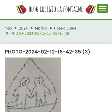
Saltar
al
contenido
Web con contenidos información y actividades del
COLEGIO LA
colegio La Fontaine
FONTAINE
Inicio
2024
febrero
Poesia visual
PHOTO-2024-02-12-15-42-35 (3)
PHOTO-2024-02-12-15-42-35 (3)