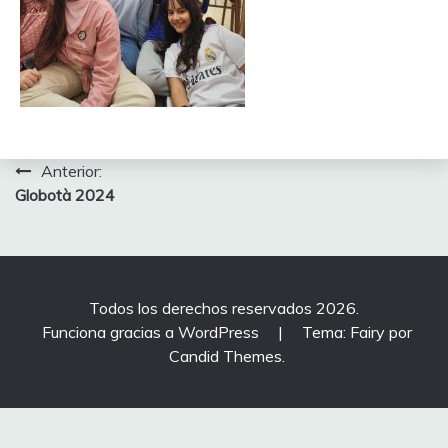
Navegación
Anterior:
Globotà 2024
de
entradas
Todos los derechos reservados 2026.
Funciona gracias a WordPress
|
Tema: Fairy por
Candid Themes
.