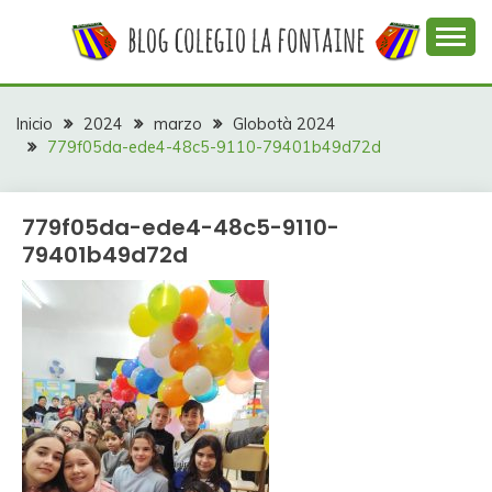
Saltar
al
contenido
Web con contenidos información y actividades del
COLEGIO LA
colegio La Fontaine
FONTAINE
Inicio
2024
marzo
Globotà 2024
779f05da-ede4-48c5-9110-79401b49d72d
779f05da-ede4-48c5-9110-
79401b49d72d