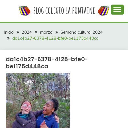
Saltar
al
contenido
Web con contenidos información y actividades del
COLEGIO LA
colegio La Fontaine
FONTAINE
Inicio
2024
marzo
Semana cultural 2024
da1c4b27-6378-4128-bfe0-be1175d448ca
da1c4b27-6378-4128-bfe0-
be1175d448ca