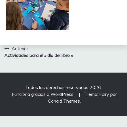
Navegación
Anterior:
Actividades para el » día del libro «
de
entradas
Todos los derechos reservados 2026.
Funciona gracias a WordPress
|
Tema: Fairy por
Candid Themes
.