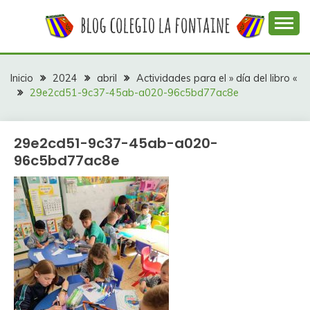
Saltar
al
contenido
Web con contenidos información y actividades del
COLEGIO LA
colegio La Fontaine
FONTAINE
Inicio
2024
abril
Actividades para el » día del libro «
29e2cd51-9c37-45ab-a020-96c5bd77ac8e
29e2cd51-9c37-45ab-a020-
96c5bd77ac8e