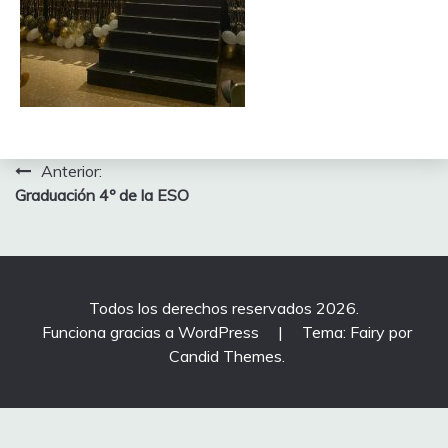
Navegación
Anterior:
Graduación 4º de la ESO
de
entradas
Todos los derechos reservados 2026.
Funciona gracias a WordPress
|
Tema: Fairy por
Candid Themes
.