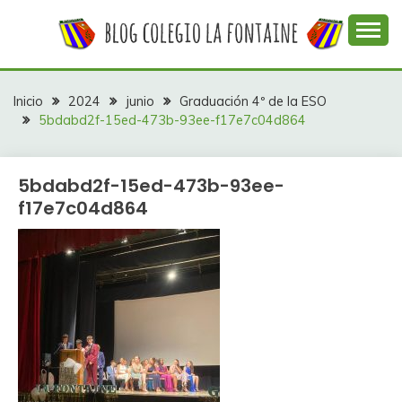
Saltar
al
contenido
Web con contenidos información y actividades del
COLEGIO LA
colegio La Fontaine
FONTAINE
Inicio
2024
junio
Graduación 4º de la ESO
5bdabd2f-15ed-473b-93ee-f17e7c04d864
5bdabd2f-15ed-473b-93ee-
f17e7c04d864