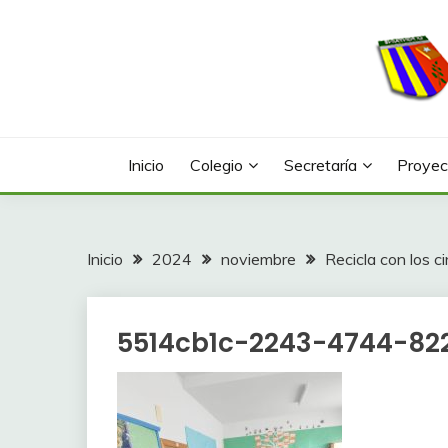
Saltar
al
contenido
Web con contenidos información y actividades del
COLEGIO LA FONTA
Inicio
Colegio
Secretaría
Proyec
Inicio
2024
noviembre
Recicla con los c
5514cb1c-2243-4744-82