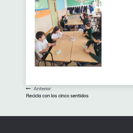
Navegación
Anterior:
Recicla con los cinco sentidos
de
entradas