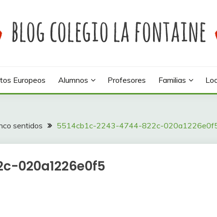
 colegio La Fontaine
INE
tos Europeos
Alumnos
Profesores
Familias
Loc
inco sentidos
5514cb1c-2243-4744-822c-020a1226e0f
2c-020a1226e0f5