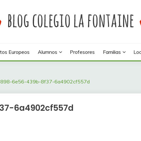
 colegio La Fontaine
INE
tos Europeos
Alumnos
Profesores
Familias
Loc
e898-6e56-439b-8f37-6a4902cf557d
37-6a4902cf557d