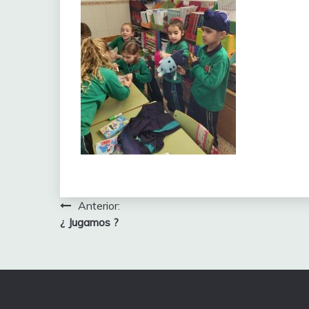
Navegación
Anterior:
¿ Jugamos ?
de
entradas