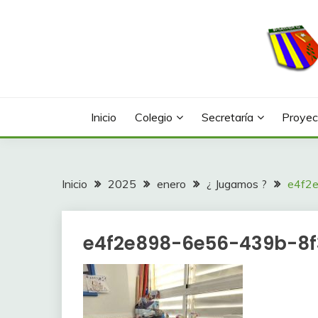
Saltar
al
contenido
Web con contenidos información y actividades del
COLEGIO LA FONTA
Inicio
Colegio
Secretaría
Proyec
Inicio
2025
enero
¿ Jugamos ?
e4f2
e4f2e898-6e56-439b-8f