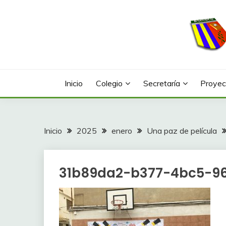
Saltar
al
contenido
Web con contenidos información y actividades del
COLEGIO LA FONTA
Inicio
Colegio
Secretaría
Proyec
Inicio
2025
enero
Una paz de película
31b89da2-b377-4bc5-9