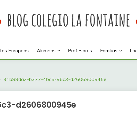
 colegio La Fontaine
INE
tos Europeos
Alumnos
Profesores
Familias
Loc
31b89da2-b377-4bc5-96c3-d2606800945e
6c3-d2606800945e