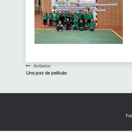
Navegación
Anterior:
Una paz de película
de
entradas
Fu