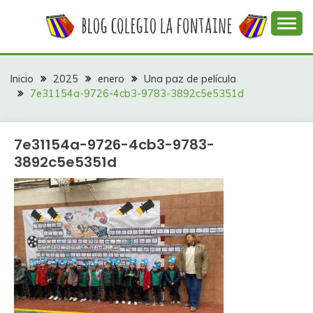
Saltar
al
contenido
Web con contenidos información y actividades del
COLEGIO LA
colegio La Fontaine
FONTAINE
Inicio
2025
enero
Una paz de película
7e31154a-9726-4cb3-9783-3892c5e5351d
7e31154a-9726-4cb3-9783-
3892c5e5351d