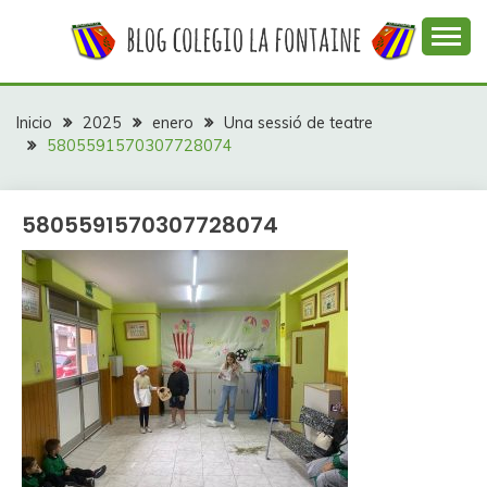
Saltar
al
contenido
Web con contenidos información y actividades del
COLEGIO LA
colegio La Fontaine
FONTAINE
Inicio
2025
enero
Una sessió de teatre
5805591570307728074
5805591570307728074