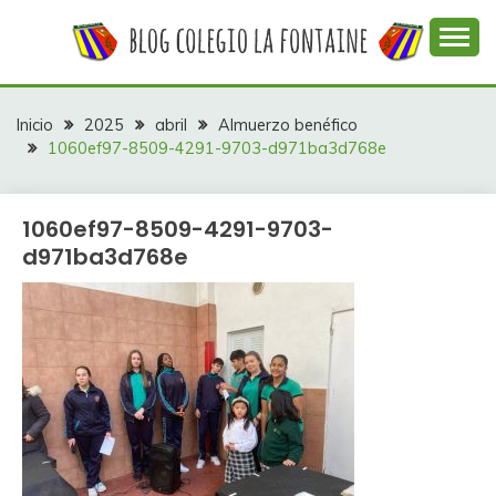
Saltar
al
contenido
Web con contenidos información y actividades del
COLEGIO LA
colegio La Fontaine
FONTAINE
Inicio
2025
abril
Almuerzo benéfico
1060ef97-8509-4291-9703-d971ba3d768e
1060ef97-8509-4291-9703-
d971ba3d768e